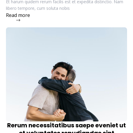
Et harum quidem rerum facilis est et expedita distinctio. Nam
libero tempore, cum soluta nobis
Read more
Rerum necessitatibus saepe eveniet ut
et voluptates repudiandae sint