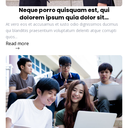
Neque porro quisquam est, qui
dolorem ipsum quia dolor sit...
At vero eos et accusamus et iusto odio dignissimos ducimus
qui blanditiis praesentium voluptatum deleniti atque corrupti
quos...
Read more