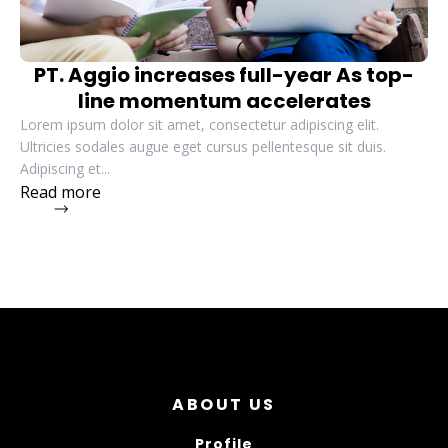
PT. Aggio increases full-year As top-
line momentum accelerates
Lorem ipsum dolor sit amet, consectetur adipiscing elit.
Ultricies sodales augue eget cursus pellentesque sit duis.
Adipiscing et...
Read more
ABOUT US
Profile